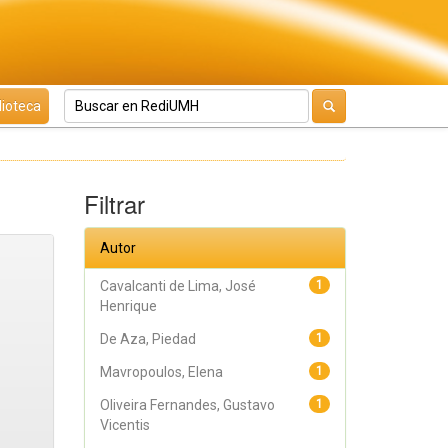
lioteca
Filtrar
Autor
Cavalcanti de Lima, José
1
Henrique
De Aza, Piedad
1
Mavropoulos, Elena
1
Oliveira Fernandes, Gustavo
1
Vicentis