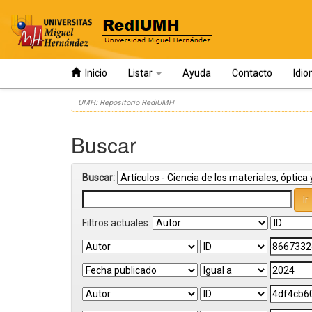
Inicio
Listar
Ayuda
Contacto
Idi
Skip
UMH: Repositorio RediUMH
navigation
Buscar
Buscar:
Filtros actuales: