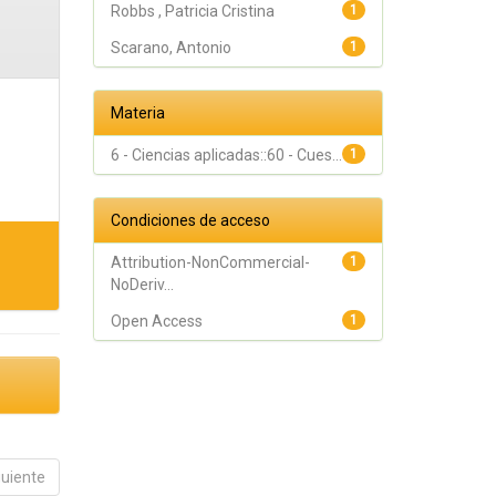
Robbs , Patricia Cristina
1
Scarano, Antonio
1
Materia
6 - Ciencias aplicadas::60 - Cues...
1
Condiciones de acceso
Attribution-NonCommercial-
1
NoDeriv...
Open Access
1
guiente