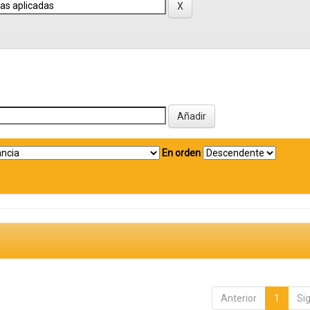
En orden
Anterior
1
Si