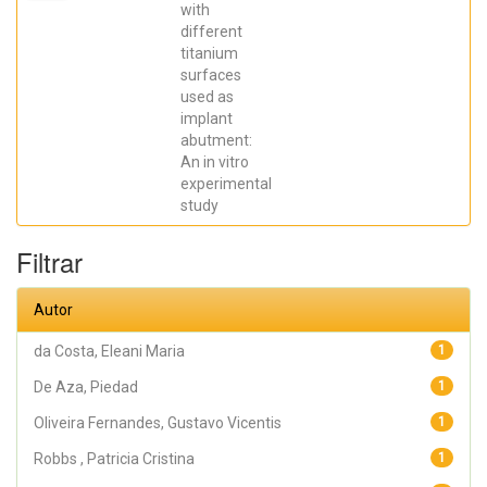
Elena; De Aza,
with
Piedad ; da
different
Costa, Eleani
Maria;
titanium
SCARANO,
surfaces
Antonio;
Prados Frutos,
used as
Juan Carlos;
implant
Oliveira
abutment:
Fernandes,
Gustavo
An in vitro
Vicentis;
experimental
Gehrke, Sergio
Alexandre
study
Filtrar
Autor
da Costa, Eleani Maria
1
De Aza, Piedad
1
Oliveira Fernandes, Gustavo Vicentis
1
Robbs , Patricia Cristina
1