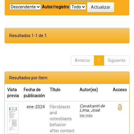
Autor/registro
Resultados 1-1 de 1.
Anterior
1
Siguiente
Resultados por ítem:
Vista
Fecha de
Título
Autor(es)
Acceso
previa
publicación
Cavalcanti de
ene-2024
Fibroblasts
Lima, José
and
Henrique;
Ver más
Robbs ,
osteoblasts
Patricia
behavior
Cristina;
after contact
Mavropoulos,