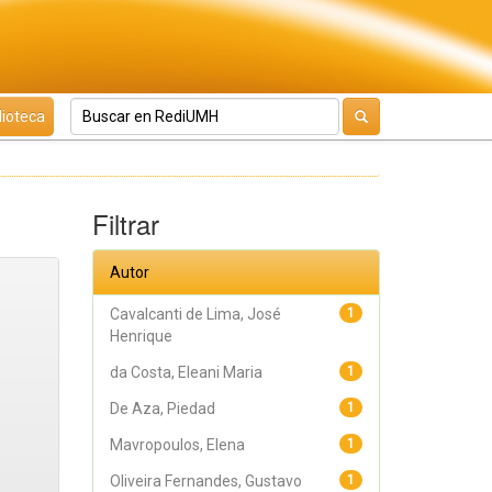
lioteca
Filtrar
Autor
Cavalcanti de Lima, José
1
Henrique
da Costa, Eleani Maria
1
De Aza, Piedad
1
Mavropoulos, Elena
1
Oliveira Fernandes, Gustavo
1