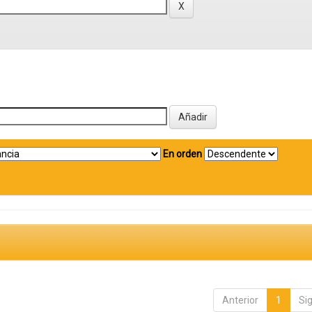
En orden
Anterior
1
Si