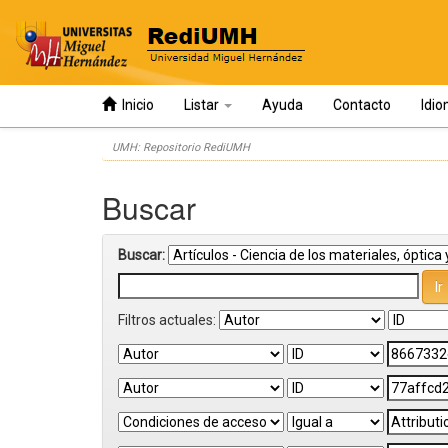
Inicio
Listar
Ayuda
Contacto
Idi
Skip
UMH: Repositorio RediUMH
navigation
Buscar
Buscar:
Filtros actuales: