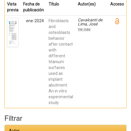
Vista
Fecha de
Título
Autor(es)
Acceso
previa
publicación
Cavalcanti de
ene-2024
Fibroblasts
Lima, José
and
Henrique;
Ver más
Robbs ,
osteoblasts
Patricia
behavior
Cristina;
after contact
Mavropoulos,
Elena; De Aza,
with
Piedad ; da
different
Costa, Eleani
Maria;
titanium
SCARANO,
surfaces
Antonio;
Prados Frutos,
used as
Juan Carlos;
implant
Oliveira
abutment:
Fernandes,
Gustavo
An in vitro
Vicentis;
experimental
Gehrke, Sergio
Alexandre
study
Filtrar
Autor