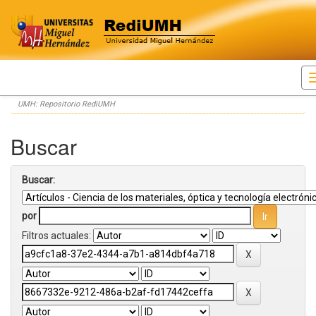
Skip
UMH: Repositorio RediUMH
navigation
Buscar
Buscar:
por
Filtros actuales: