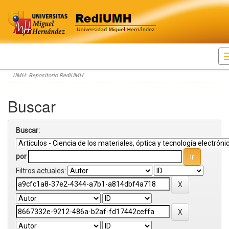
Skip
UMH: Repositorio RediUMH
navigation
Buscar
Buscar:
por
Filtros actuales: