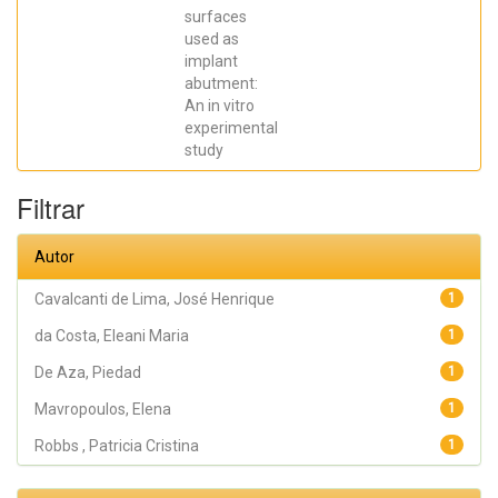
SCARANO,
surfaces
Antonio;
Prados Frutos,
used as
Juan Carlos;
implant
Oliveira
abutment:
Fernandes,
Gustavo
An in vitro
Vicentis;
experimental
Gehrke, Sergio
Alexandre
study
Filtrar
Autor
Cavalcanti de Lima, José Henrique
1
da Costa, Eleani Maria
1
De Aza, Piedad
1
Mavropoulos, Elena
1
Robbs , Patricia Cristina
1