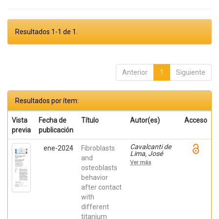
Resultados 1-1 de 1.
Anterior
1
Siguiente
Resultados por ítem:
Vista
Fecha de
Título
Autor(es)
Acceso
previa
publicación
Cavalcanti de
ene-2024
Fibroblasts
Lima, José
and
Henrique;
Ver más
Robbs ,
osteoblasts
Patricia
behavior
Cristina;
after contact
Mavropoulos,
Elena; De Aza,
with
Piedad ; da
different
Costa, Eleani
Maria;
titanium