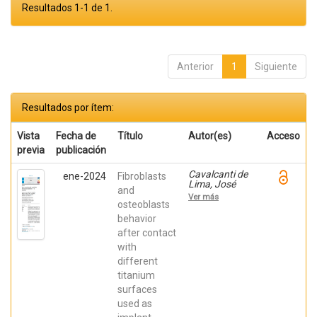
Resultados 1-1 de 1.
Anterior
1
Siguiente
Resultados por ítem:
Vista
Fecha de
Título
Autor(es)
Acceso
previa
publicación
Cavalcanti de
ene-2024
Fibroblasts
Lima, José
and
Henrique;
Ver más
Robbs ,
osteoblasts
Patricia
behavior
Cristina;
after contact
Mavropoulos,
Elena; De Aza,
with
Piedad ; da
different
Costa, Eleani
Maria;
titanium
SCARANO,
surfaces
Antonio;
Prados Frutos,
used as
Juan Carlos;