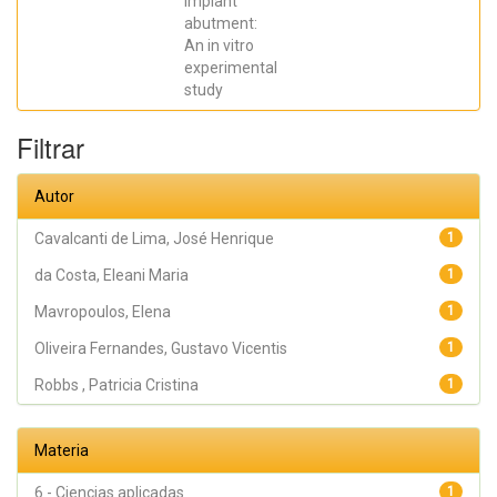
implant
Oliveira
abutment:
Fernandes,
Gustavo
An in vitro
Vicentis;
experimental
Gehrke, Sergio
Alexandre
study
Filtrar
Autor
Cavalcanti de Lima, José Henrique
1
da Costa, Eleani Maria
1
Mavropoulos, Elena
1
Oliveira Fernandes, Gustavo Vicentis
1
Robbs , Patricia Cristina
1
Materia
6 - Ciencias aplicadas
1