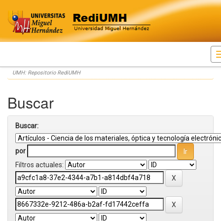
Skip
UMH: Repositorio RediUMH
navigation
Buscar
Buscar:
por
Filtros actuales: