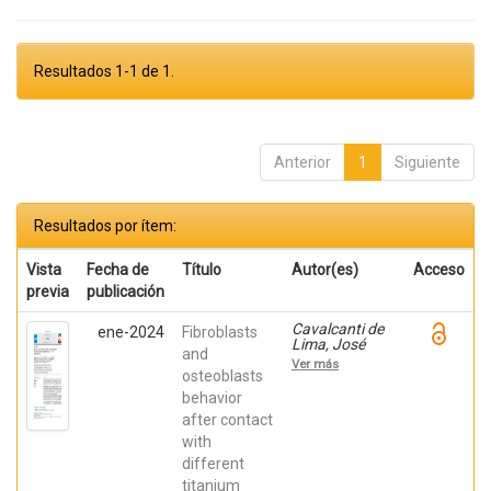
Resultados 1-1 de 1.
Anterior
1
Siguiente
Resultados por ítem:
Vista
Fecha de
Título
Autor(es)
Acceso
previa
publicación
Cavalcanti de
ene-2024
Fibroblasts
Lima, José
and
Henrique;
Ver más
Robbs ,
osteoblasts
Patricia
behavior
Cristina;
after contact
Mavropoulos,
Elena; De Aza,
with
Piedad ; da
different
Costa, Eleani
Maria;
titanium