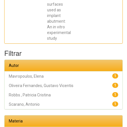
SCARANO,
surfaces
Antonio;
Prados Frutos,
used as
Juan Carlos;
implant
Oliveira
abutment:
Fernandes,
Gustavo
An in vitro
Vicentis;
experimental
Gehrke, Sergio
Alexandre
study
Filtrar
Autor
Mavropoulos, Elena
1
Oliveira Fernandes, Gustavo Vicentis
1
Robbs , Patricia Cristina
1
Scarano, Antonio
1
Materia