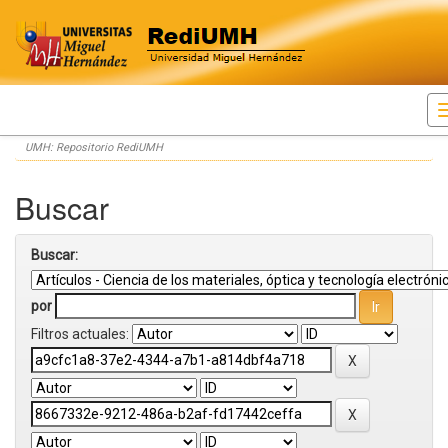
Skip
UMH: Repositorio RediUMH
navigation
Buscar
Buscar:
por
Filtros actuales: