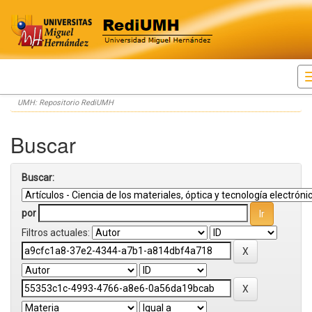
Skip
UMH: Repositorio RediUMH
navigation
Buscar
Buscar:
por
Filtros actuales: