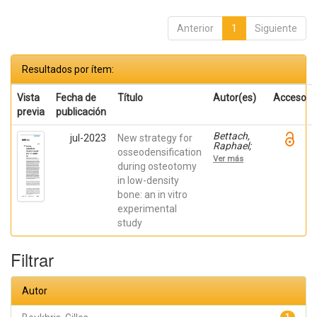
Anterior
1
Siguiente
Resultados por ítem:
Vista
Fecha de
Título
Autor(es)
Acceso
previa
publicación
Bettach,
jul-2023
New strategy for
Raphael;
osseodensification
Boukhris,
Ver más
Gilles; De
during osteotomy
Aza,
in low-density
Piedad ; da
bone: an in vitro
Costa,
Eleani
experimental
Maria;
study
SCARANO,
Antonio;
Oliveira
Filtrar
Fernandes,
Gustavo
Vicentis;
Gehrke,
Autor
Sergio
Alexandre