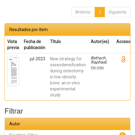
Anterior
1
Siguiente
Resultados por ítem:
Vista
Fecha de
Título
Autor(es)
Acceso
previa
publicación
Bettach,
jul-2023
New strategy for
Raphael;
osseodensification
Boukhris,
Ver más
Gilles; De
during osteotomy
Aza,
in low-density
Piedad ; da
bone: an in vitro
Costa,
Eleani
experimental
Maria;
study
SCARANO,
Antonio;
Oliveira
Filtrar
Fernandes,
Gustavo
Vicentis;
Gehrke,
Autor
Sergio
Alexandre