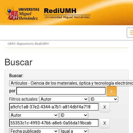
Skip
UMH: Repositorio RediUMH
navigation
Buscar
Buscar:
por
Filtros actuales: