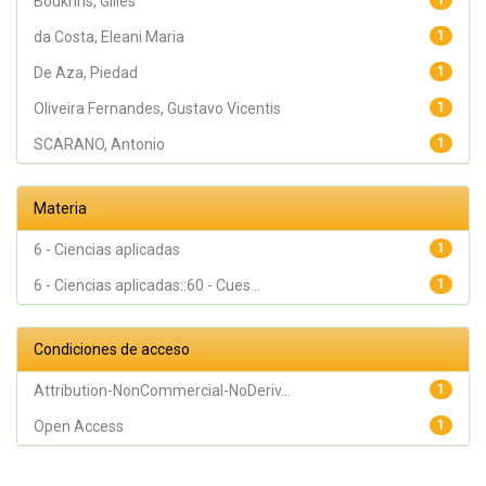
Boukhris, Gilles
1
da Costa, Eleani Maria
1
De Aza, Piedad
1
Oliveira Fernandes, Gustavo Vicentis
1
SCARANO, Antonio
1
Materia
6 - Ciencias aplicadas
1
6 - Ciencias aplicadas::60 - Cues...
1
Condiciones de acceso
Attribution-NonCommercial-NoDeriv...
1
Open Access
1