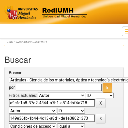
Skip
UMH: Repositorio RediUMH
navigation
Buscar
Buscar:
por
Filtros actuales: