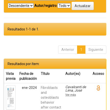
Autor/registro
Resultados 1-1 de 1.
Anterior
1
Siguiente
Resultados por ítem:
Vista
Fecha de
Título
Autor(es)
Acceso
previa
publicación
Cavalcanti de
ene-2024
Fibroblasts
Lima, José
and
Henrique;
Ver más
Robbs ,
osteoblasts
Patricia
behavior
Cristina;
after contact
Mavropoulos,