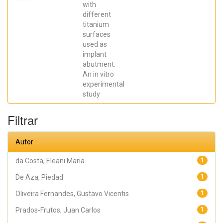
Elena; De Aza,
with
Piedad ; da
different
Costa, Eleani
Maria;
titanium
SCARANO,
surfaces
Antonio;
Prados Frutos,
used as
Juan Carlos;
implant
Oliveira
abutment:
Fernandes,
Gustavo
An in vitro
Vicentis;
experimental
Gehrke, Sergio
Alexandre
study
Filtrar
Autor
da Costa, Eleani Maria
1
De Aza, Piedad
1
Oliveira Fernandes, Gustavo Vicentis
1
Prados-Frutos, Juan Carlos
1