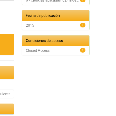
6 - Ciencias aplicadas::62 - Inge...
1
Fecha de publicación
2015
1
Condiciones de acceso
Closed Access
1
guiente