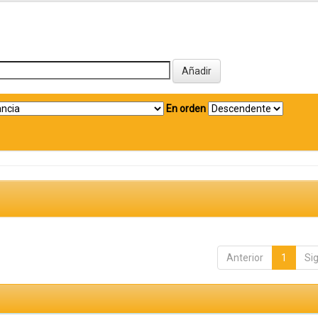
En orden
Anterior
1
Si