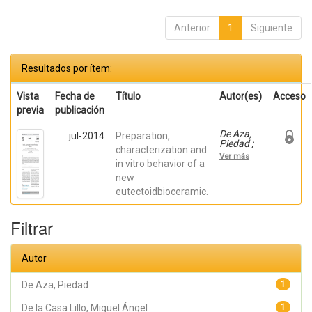
Anterior
1
Siguiente
Resultados por ítem:
Vista
Fecha de
Título
Autor(es)
Acceso
previa
publicación
De Aza,
jul-2014
Preparation,
Piedad ;
characterization and
De la
Ver más
Casa
in vitro behavior of a
Lillo,
new
Miguel
eutectoidbioceramic.
Ángel;
Mazón
Canales,
Filtrar
Patricia;
Rubio, V.
Autor
De Aza, Piedad
1
De la Casa Lillo, Miguel Ángel
1