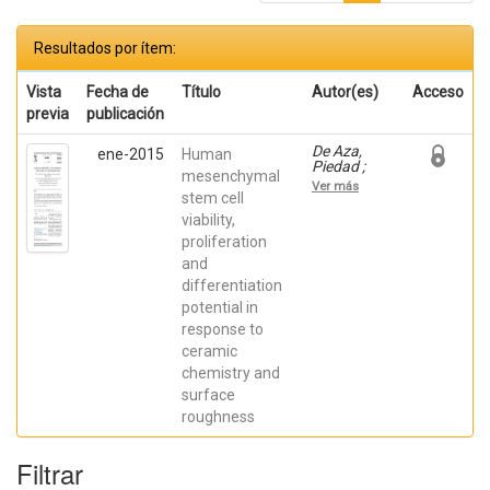
Resultados por ítem:
Vista
Fecha de
Título
Autor(es)
Acceso
previa
publicación
De Aza,
ene-2015
Human
Piedad ;
mesenchymal
Mazón
Ver más
Canales,
stem cell
Patricia;
viability,
García
proliferation
Bernal,
David;
and
Meseguer
differentiation
Olmo, Luis;
Cragnolini,
potential in
Francesca
response to
ceramic
chemistry and
surface
roughness
Filtrar