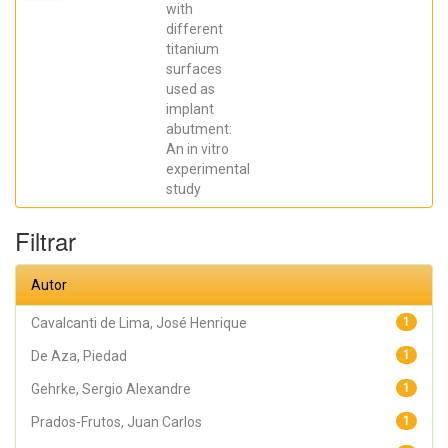
Elena; De Aza,
with
Piedad ; da
different
Costa, Eleani
Maria;
titanium
SCARANO,
surfaces
Antonio;
Prados Frutos,
used as
Juan Carlos;
implant
Oliveira
abutment:
Fernandes,
Gustavo
An in vitro
Vicentis;
experimental
Gehrke, Sergio
Alexandre
study
Filtrar
Autor
Cavalcanti de Lima, José Henrique
1
De Aza, Piedad
1
Gehrke, Sergio Alexandre
1
Prados-Frutos, Juan Carlos
1