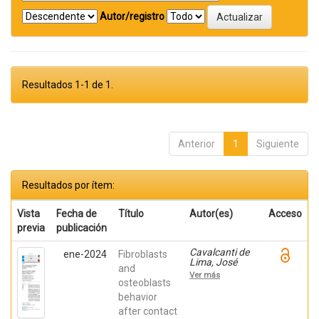
Autor/registro
Resultados 1-1 de 1.
Anterior
1
Siguiente
Resultados por ítem:
Vista
Fecha de
Título
Autor(es)
Acceso
previa
publicación
Cavalcanti de
ene-2024
Fibroblasts
Lima, José
and
Henrique;
Ver más
Robbs ,
osteoblasts
Patricia
behavior
Cristina;
after contact
Mavropoulos,