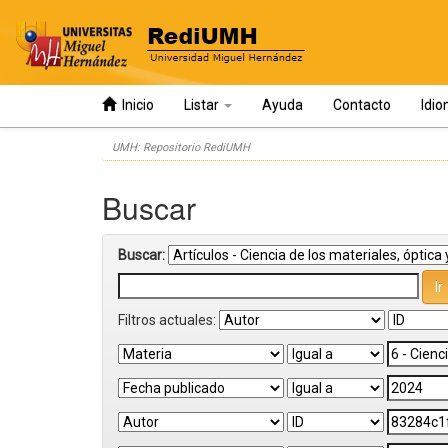
Inicio
Listar
Ayuda
Contacto
Idi
Skip
UMH: Repositorio RediUMH
navigation
Buscar
Buscar:
Filtros actuales: