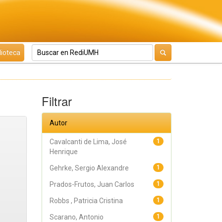
lioteca
Filtrar
Autor
Cavalcanti de Lima, José
1
Henrique
Gehrke, Sergio Alexandre
1
Prados-Frutos, Juan Carlos
1
Robbs , Patricia Cristina
1
Scarano, Antonio
1