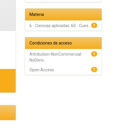
Materia
6 - Ciencias aplicadas::60 - Cues...
1
Condiciones de acceso
Attribution-NonCommercial-
1
NoDeriv...
Open Access
1