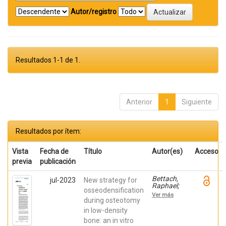
Autor/registro
Resultados 1-1 de 1.
Anterior
1
Siguiente
Resultados por ítem:
Vista
Fecha de
Título
Autor(es)
Acceso
previa
publicación
Bettach,
jul-2023
New strategy for
Raphael;
osseodensification
Boukhris,
Ver más
Gilles; De
during osteotomy
Aza,
in low-density
Piedad ; da
bone: an in vitro
Costa,