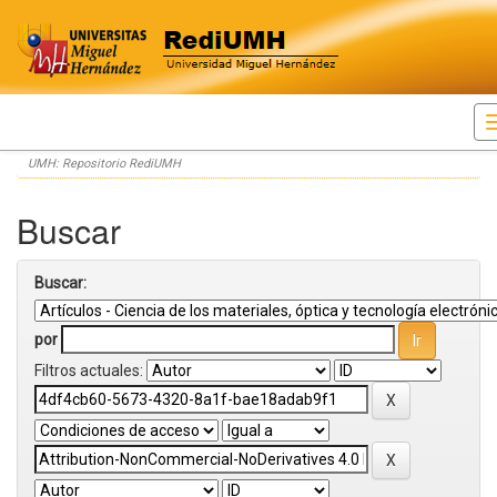
Skip
UMH: Repositorio RediUMH
navigation
Buscar
Buscar:
por
Filtros actuales: