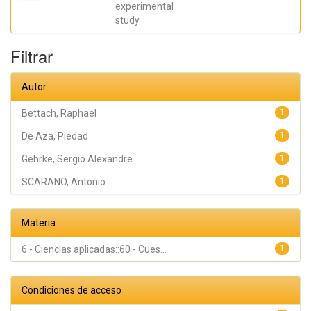
Eleani
experimental
Maria;
study
SCARANO,
Antonio;
Oliveira
Filtrar
Fernandes,
Gustavo
Vicentis;
Gehrke,
Autor
Sergio
Alexandre
Bettach, Raphael
1
De Aza, Piedad
1
Gehrke, Sergio Alexandre
1
SCARANO, Antonio
1
Materia
6 - Ciencias aplicadas::60 - Cues...
1
Condiciones de acceso