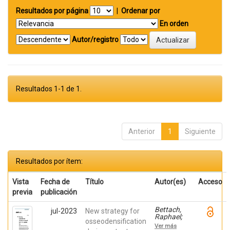
Resultados por página
|
Ordenar por
En orden
Autor/registro
Resultados 1-1 de 1.
Anterior
1
Siguiente
Resultados por ítem:
Vista
Fecha de
Título
Autor(es)
Acceso
previa
publicación
Bettach,
jul-2023
New strategy for
Raphael;
osseodensification
Boukhris,
Ver más