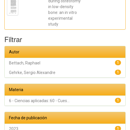
Gilles; De
during osteotomy
Aza,
in low-density
Piedad ; da
bone: an in vitro
Costa,
Eleani
experimental
Maria;
study
SCARANO,
Antonio;
Oliveira
Filtrar
Fernandes,
Gustavo
Vicentis;
Gehrke,
Autor
Sergio
Alexandre
Bettach, Raphael
1
Gehrke, Sergio Alexandre
1
Materia
6 - Ciencias aplicadas::60 - Cues...
1
Fecha de publicación
2023
1