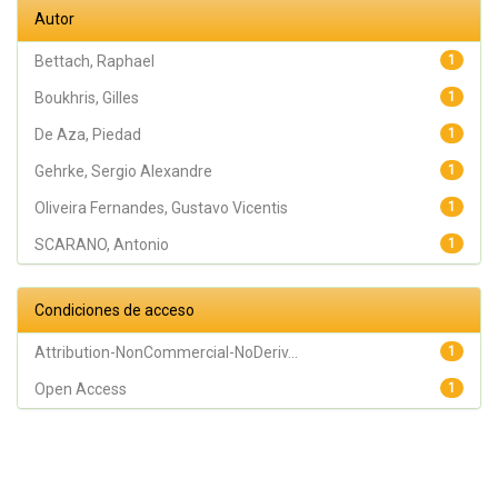
Gehrke,
Autor
Sergio
Alexandre
Bettach, Raphael
1
Boukhris, Gilles
1
De Aza, Piedad
1
Gehrke, Sergio Alexandre
1
Oliveira Fernandes, Gustavo Vicentis
1
SCARANO, Antonio
1
Condiciones de acceso
Attribution-NonCommercial-NoDeriv...
1
Open Access
1