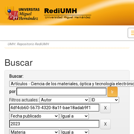
Skip
UMH: Repositorio RediUMH
navigation
Buscar
Buscar:
por
Filtros actuales: