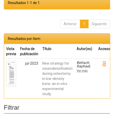
Resultados 1-1 de 1.
Anterior
1
Siguiente
Resultados por ítem:
Vista
Fecha de
Título
Autor(es)
Acceso
previa
publicación
Bettach,
jul-2023
New strategy for
Raphael;
osseodensification
Boukhris,
Ver más
Gilles; De
during osteotomy
Aza,
in low-density
Piedad ; da
bone: an in vitro
Costa,
Eleani
experimental
Maria;
study
SCARANO,
Antonio;
Oliveira
Filtrar
Fernandes,
Gustavo
Vicentis;