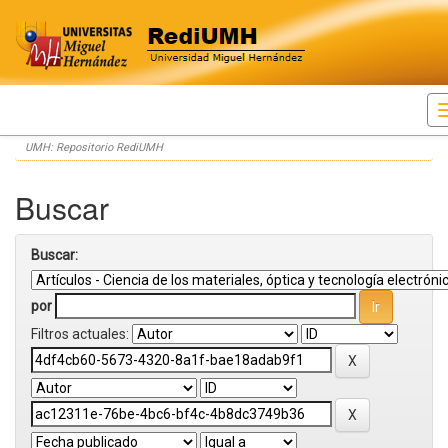
Skip
UMH: Repositorio RediUMH
navigation
Buscar
Buscar:
por
Filtros actuales: