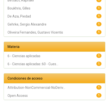
Bettach, Raphael
1
Boukhris, Gilles
1
De Aza, Piedad
1
Gehrke, Sergio Alexandre
1
Oliveira Fernandes, Gustavo Vicentis
1
Materia
6 - Ciencias aplicadas
1
6 - Ciencias aplicadas::60 - Cues...
1
Condiciones de acceso
Attribution-NonCommercial-NoDeriv...
1
Open Access
1