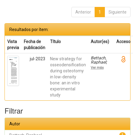
Anterior
1
Siguiente
Resultados por ítem:
Vista
Fecha de
Título
Autor(es)
Acceso
previa
publicación
Bettach,
jul-2023
New strategy for
Raphael;
osseodensification
Boukhris,
Ver más
Gilles; De
during osteotomy
Aza,
in low-density
Piedad ; da
bone: an in vitro
Costa,
Eleani
experimental
Maria;
study
SCARANO,
Antonio;
Oliveira
Filtrar
Fernandes,
Gustavo
Vicentis;
Gehrke,
Autor
Sergio
Alexandre