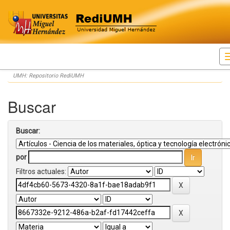
Skip
UMH: Repositorio RediUMH
navigation
Buscar
Buscar:
por
Filtros actuales: