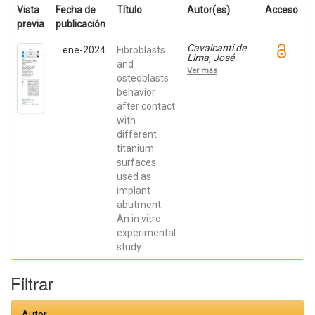
Vista
Fecha de
Título
Autor(es)
Acceso
previa
publicación
Cavalcanti de
ene-2024
Fibroblasts
Lima, José
and
Henrique;
Ver más
Robbs ,
osteoblasts
Patricia
behavior
Cristina;
after contact
Mavropoulos,
Elena; De Aza,
with
Piedad ; da
different
Costa, Eleani
Maria;
titanium
SCARANO,
surfaces
Antonio;
Prados Frutos,
used as
Juan Carlos;
implant
Oliveira
abutment:
Fernandes,
Gustavo
An in vitro
Vicentis;
experimental
Gehrke, Sergio
Alexandre
study
Filtrar
Autor