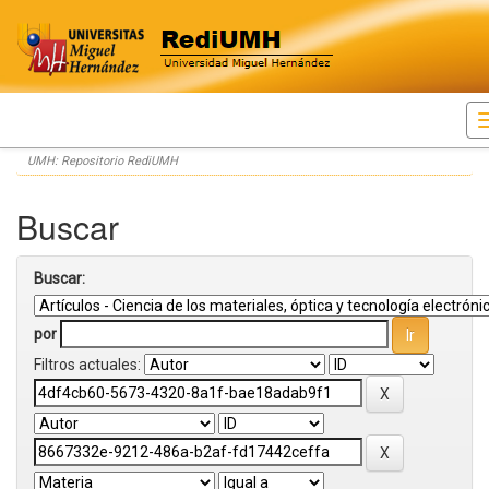
Skip
UMH: Repositorio RediUMH
navigation
Buscar
Buscar:
por
Filtros actuales: