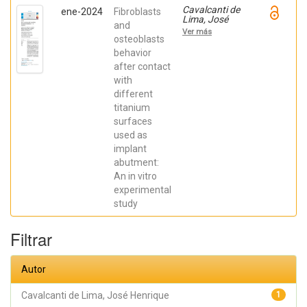
Cavalcanti de
ene-2024
Fibroblasts
Lima, José
and
Henrique;
Ver más
Robbs ,
osteoblasts
Patricia
behavior
Cristina;
after contact
Mavropoulos,
Elena; De Aza,
with
Piedad ; da
different
Costa, Eleani
Maria;
titanium
SCARANO,
surfaces
Antonio;
Prados Frutos,
used as
Juan Carlos;
implant
Oliveira
abutment:
Fernandes,
Gustavo
An in vitro
Vicentis;
experimental
Gehrke, Sergio
Alexandre
study
Filtrar
Autor
Cavalcanti de Lima, José Henrique
1