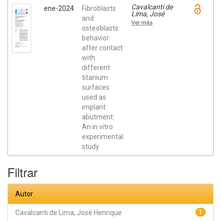
Cavalcanti de
ene-2024
Fibroblasts
Lima, José
and
Henrique;
Ver más
Robbs ,
osteoblasts
Patricia
behavior
Cristina;
after contact
Mavropoulos,
Elena; De Aza,
with
Piedad ; da
different
Costa, Eleani
Maria;
titanium
SCARANO,
surfaces
Antonio;
Prados Frutos,
used as
Juan Carlos;
implant
Oliveira
abutment:
Fernandes,
Gustavo
An in vitro
Vicentis;
experimental
Gehrke, Sergio
Alexandre
study
Filtrar
Autor
Cavalcanti de Lima, José Henrique
1