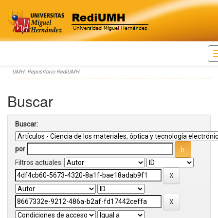
Skip
UMH: Repositorio RediUMH
navigation
Buscar
Buscar:
por
Filtros actuales: