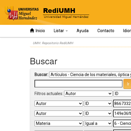
Inicio
Listar
Ayuda
Contacto
Idi
Skip
UMH: Repositorio RediUMH
navigation
Buscar
Buscar:
Filtros actuales: