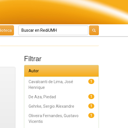
lioteca
Filtrar
Autor
Cavalcanti de Lima, José
1
Henrique
De Aza, Piedad
1
Gehrke, Sergio Alexandre
1
Oliveira Fernandes, Gustavo
1
Vicentis