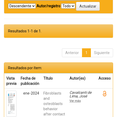
Autor/registro
Resultados 1-1 de 1.
Anterior
1
Siguiente
Resultados por ítem:
Vista
Fecha de
Título
Autor(es)
Acceso
previa
publicación
Cavalcanti de
ene-2024
Fibroblasts
Lima, José
and
Henrique;
Ver más
Robbs ,
osteoblasts
Patricia
behavior
Cristina;
after contact
Mavropoulos,