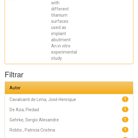
Elena; De Aza,
with
Piedad ; da
different
Costa, Eleani
Maria;
titanium
SCARANO,
surfaces
Antonio;
Prados Frutos,
used as
Juan Carlos;
implant
Oliveira
abutment:
Fernandes,
Gustavo
An in vitro
Vicentis;
experimental
Gehrke, Sergio
Alexandre
study
Filtrar
Autor
Cavalcanti de Lima, José Henrique
1
De Aza, Piedad
1
Gehrke, Sergio Alexandre
1
Robbs , Patricia Cristina
1