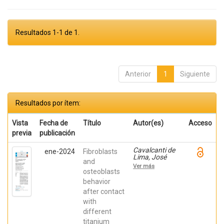
Resultados 1-1 de 1.
Anterior
1
Siguiente
Resultados por ítem:
Vista
Fecha de
Título
Autor(es)
Acceso
previa
publicación
Cavalcanti de
ene-2024
Fibroblasts
Lima, José
and
Henrique;
Ver más
Robbs ,
osteoblasts
Patricia
behavior
Cristina;
after contact
Mavropoulos,
Elena; De Aza,
with
Piedad ; da
different
Costa, Eleani
Maria;
titanium