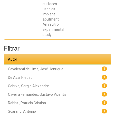
SCARANO,
surfaces
Antonio;
Prados Frutos,
used as
Juan Carlos;
implant
Oliveira
abutment:
Fernandes,
Gustavo
An in vitro
Vicentis;
experimental
Gehrke, Sergio
Alexandre
study
Filtrar
Autor
Cavalcanti de Lima, José Henrique
1
De Aza, Piedad
1
Gehrke, Sergio Alexandre
1
Oliveira Fernandes, Gustavo Vicentis
1
Robbs , Patricia Cristina
1
Scarano, Antonio
1