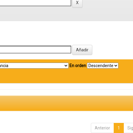
En orden
Anterior
1
Si