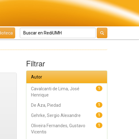
lioteca
Filtrar
Autor
Cavalcanti de Lima, José
1
Henrique
De Aza, Piedad
1
Gehrke, Sergio Alexandre
1
Oliveira Fernandes, Gustavo
1
Vicentis