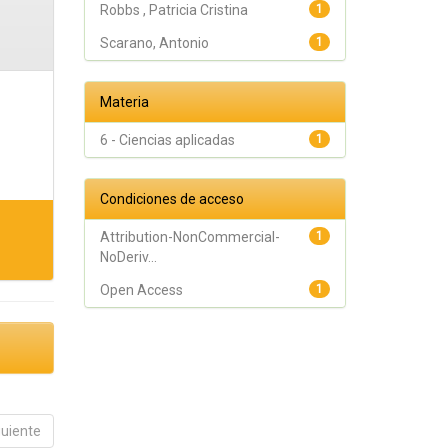
Robbs , Patricia Cristina
1
Scarano, Antonio
1
Materia
6 - Ciencias aplicadas
1
Condiciones de acceso
Attribution-NonCommercial-
1
NoDeriv...
Open Access
1
guiente