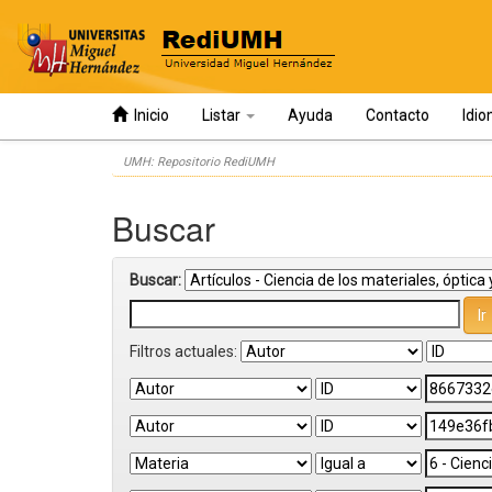
Inicio
Listar
Ayuda
Contacto
Idi
Skip
UMH: Repositorio RediUMH
navigation
Buscar
Buscar:
Filtros actuales: