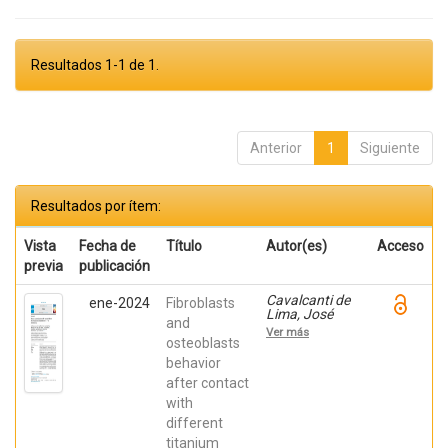
Resultados 1-1 de 1.
Anterior
1
Siguiente
Resultados por ítem:
Vista
Fecha de
Título
Autor(es)
Acceso
previa
publicación
Cavalcanti de
ene-2024
Fibroblasts
Lima, José
and
Henrique;
Ver más
Robbs ,
osteoblasts
Patricia
behavior
Cristina;
after contact
Mavropoulos,
Elena; De Aza,
with
Piedad ; da
different
Costa, Eleani
Maria;
titanium