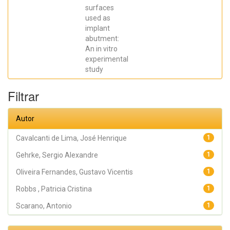
SCARANO,
surfaces
Antonio;
Prados Frutos,
used as
Juan Carlos;
implant
Oliveira
abutment:
Fernandes,
Gustavo
An in vitro
Vicentis;
experimental
Gehrke, Sergio
Alexandre
study
Filtrar
Autor
Cavalcanti de Lima, José Henrique
1
Gehrke, Sergio Alexandre
1
Oliveira Fernandes, Gustavo Vicentis
1
Robbs , Patricia Cristina
1
Scarano, Antonio
1