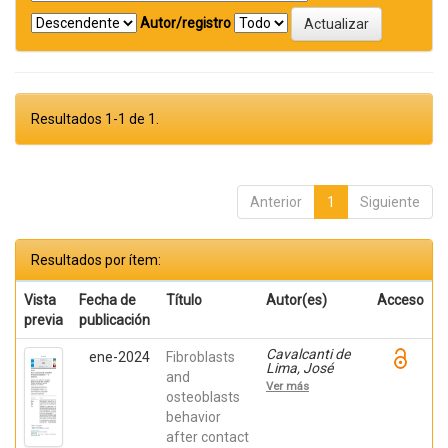
Autor/registro
Resultados 1-1 de 1.
Anterior
1
Siguiente
Resultados por ítem:
Vista
Fecha de
Título
Autor(es)
Acceso
previa
publicación
Cavalcanti de
ene-2024
Fibroblasts
Lima, José
and
Henrique;
Ver más
Robbs ,
osteoblasts
Patricia
behavior
Cristina;
after contact
Mavropoulos,