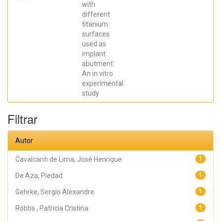
Elena; De Aza,
with
Piedad ; da
different
Costa, Eleani
Maria;
titanium
SCARANO,
surfaces
Antonio;
Prados Frutos,
used as
Juan Carlos;
implant
Oliveira
abutment:
Fernandes,
Gustavo
An in vitro
Vicentis;
experimental
Gehrke, Sergio
Alexandre
study
Filtrar
Autor
Cavalcanti de Lima, José Henrique
1
De Aza, Piedad
1
Gehrke, Sergio Alexandre
1
Robbs , Patricia Cristina
1