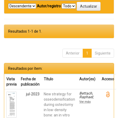
Autor/registro
Resultados 1-1 de 1.
Anterior
1
Siguiente
Resultados por ítem:
Vista
Fecha de
Título
Autor(es)
Acceso
previa
publicación
Bettach,
jul-2023
New strategy for
Raphael;
osseodensification
Boukhris,
Ver más
Gilles; De
during osteotomy
Aza,
in low-density
Piedad ; da
bone: an in vitro
Costa,