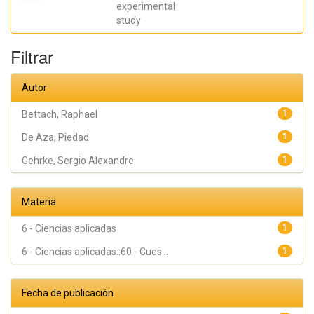
Eleani
experimental
Maria;
study
SCARANO,
Antonio;
Oliveira
Filtrar
Fernandes,
Gustavo
Vicentis;
Gehrke,
Autor
Sergio
Alexandre
Bettach, Raphael
1
De Aza, Piedad
1
Gehrke, Sergio Alexandre
1
Materia
6 - Ciencias aplicadas
1
6 - Ciencias aplicadas::60 - Cues...
1
Fecha de publicación