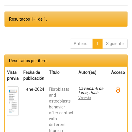
Resultados 1-1 de 1.
Anterior
1
Siguiente
Resultados por ítem:
Vista
Fecha de
Título
Autor(es)
Acceso
previa
publicación
Cavalcanti de
ene-2024
Fibroblasts
Lima, José
and
Henrique;
Ver más
Robbs ,
osteoblasts
Patricia
behavior
Cristina;
after contact
Mavropoulos,
Elena; De Aza,
with
Piedad ; da
different
Costa, Eleani
Maria;
titanium