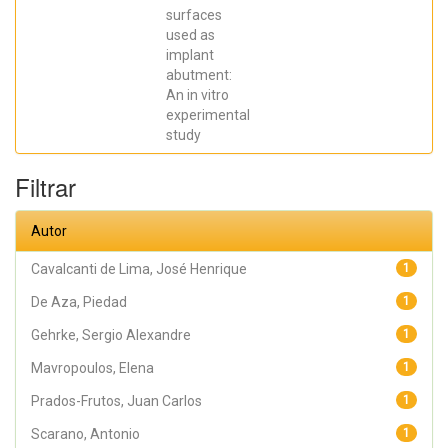
SCARANO,
surfaces
Antonio;
Prados Frutos,
used as
Juan Carlos;
implant
Oliveira
abutment:
Fernandes,
Gustavo
An in vitro
Vicentis;
experimental
Gehrke, Sergio
Alexandre
study
Filtrar
Autor
Cavalcanti de Lima, José Henrique
1
De Aza, Piedad
1
Gehrke, Sergio Alexandre
1
Mavropoulos, Elena
1
Prados-Frutos, Juan Carlos
1
Scarano, Antonio
1