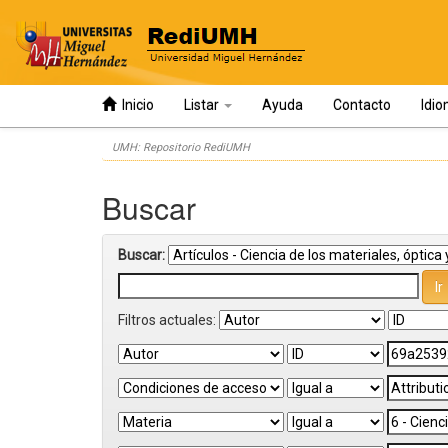
Inicio
Listar
Ayuda
Contacto
Idi
Skip
UMH: Repositorio RediUMH
navigation
Buscar
Buscar:
Filtros actuales: