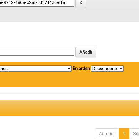
En orden
Anterior
1
Si