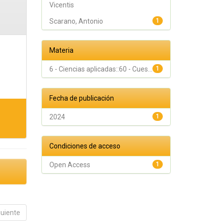
Vicentis
Scarano, Antonio
1
Materia
6 - Ciencias aplicadas::60 - Cues...
1
Fecha de publicación
2024
1
Condiciones de acceso
Open Access
1
guiente