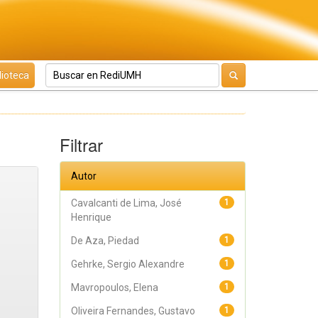
lioteca
Filtrar
Autor
Cavalcanti de Lima, José
1
Henrique
De Aza, Piedad
1
Gehrke, Sergio Alexandre
1
Mavropoulos, Elena
1
Oliveira Fernandes, Gustavo
1