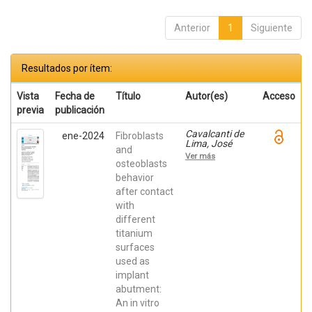
Anterior
1
Siguiente
Resultados por ítem:
Vista
Fecha de
Título
Autor(es)
Acceso
previa
publicación
Cavalcanti de
ene-2024
Fibroblasts
Lima, José
and
Henrique;
Ver más
Robbs ,
osteoblasts
Patricia
behavior
Cristina;
after contact
Mavropoulos,
Elena; De Aza,
with
Piedad ; da
different
Costa, Eleani
Maria;
titanium
SCARANO,
surfaces
Antonio;
Prados Frutos,
used as
Juan Carlos;
implant
Oliveira
abutment:
Fernandes,
Gustavo
An in vitro
Vicentis;