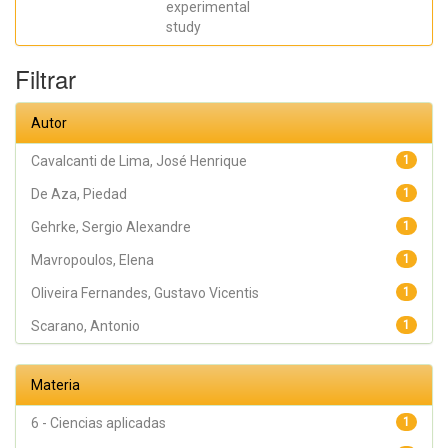
experimental
Gehrke, Sergio
Alexandre
study
Filtrar
Autor
Cavalcanti de Lima, José Henrique
1
De Aza, Piedad
1
Gehrke, Sergio Alexandre
1
Mavropoulos, Elena
1
Oliveira Fernandes, Gustavo Vicentis
1
Scarano, Antonio
1
Materia
6 - Ciencias aplicadas
1