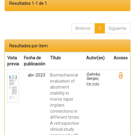
Resultados 1-1 de 1.
Anterior
1
Siguiente
Resultados por ítem:
Vista
Fecha de
Título
Autor(es)
Acceso
previa
publicación
Gehrke,
abr-2023
Biomechanical
Sergio;
evaluation of
Castro
Ver más
Cortellari,
abutment
Guillermo;
stability in
De Aza,
morse taper
Piedad ;
Cavalcanti
implant
de Lima,
connections in
José
Henrique;
different times:
Prados
A retrospective
Frutos,
Juan Carlos
clinical study