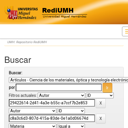
Skip
UMH: Repositorio RediUMH
navigation
Buscar
Buscar:
por
Filtros actuales: