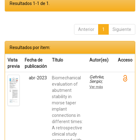
Resultados 1-1 de 1.
Anterior
1
Siguiente
Resultados por ítem:
Vista
Fecha de
Título
Autor(es)
Acceso
previa
publicación
Gehrke,
abr-2023
Biomechanical
Sergio;
evaluation of
Castro
Ver más
Cortellari,
abutment
Guillermo;
stability in
De Aza,
morse taper
Piedad ;
Cavalcanti
implant
de Lima,
connections in
José
Henrique;
different times:
Prados
A retrospective
Frutos,
Juan Carlos
clinical study