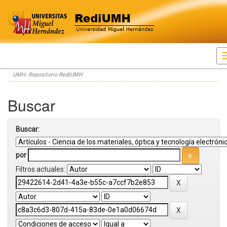
Skip
UMH: Repositorio RediUMH
navigation
Buscar
Buscar:
por
Filtros actuales: