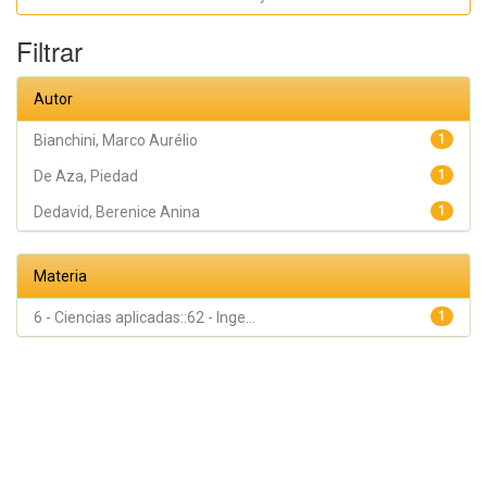
Piedad ;
Gehrke,
Sergio
Filtrar
Autor
Bianchini, Marco Aurélio
1
De Aza, Piedad
1
Dedavid, Berenice Anina
1
Materia
6 - Ciencias aplicadas::62 - Inge...
1