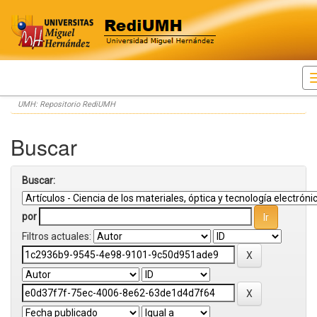
Skip
UMH: Repositorio RediUMH
navigation
Buscar
Buscar:
por
Filtros actuales: