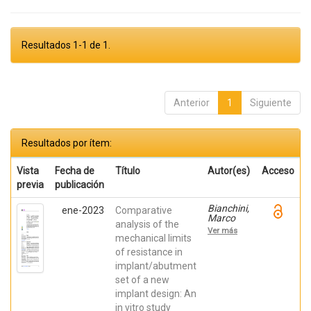
Resultados 1-1 de 1.
Anterior
1
Siguiente
Resultados por ítem:
Vista
Fecha de
Título
Autor(es)
Acceso
previa
publicación
Bianchini,
ene-2023
Comparative
Marco
analysis of the
Aurélio;
Ver más
Silva
mechanical limits
Junior,
of resistance in
José
implant/abutment
Nilton da;
Dedavid,
set of a new
Berenice
implant design: An
Anina; De
Aza,
in vitro study