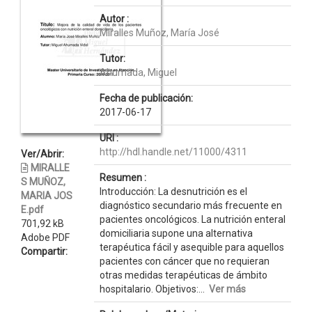
Autor :
Miralles Muñoz, María José
Tutor:
Ahumada, Miguel
Fecha de publicación:
2017-06-17
URI :
http://hdl.handle.net/11000/4311
Ver/Abrir:
MIRALLE
Resumen :
S MUÑOZ,
Introducción: La desnutrición es el
MARIA JOS
diagnóstico secundario más frecuente en
E.pdf
pacientes oncológicos. La nutrición enteral
701,92 kB
domiciliaria supone una alternativa
Adobe PDF
terapéutica fácil y asequible para aquellos
Compartir:
pacientes con cáncer que no requieran
otras medidas terapéuticas de ámbito
hospitalario. Objetivos:...
Ver más