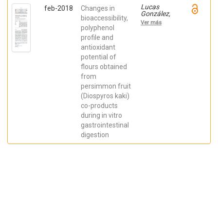
Lucas
feb-2018
Changes in
González,
bioaccessibility,
Raquel;
Ver más
Viuda-
polyphenol
Martos,
profile and
Manuel;
antioxidant
Pérez-
Alvarez,
potential of
José Angel;
flours obtained
Fernandez-
Lopez,
from
Juana
persimmon fruit
(Diospyros kaki)
co-products
during in vitro
gastrointestinal
digestion