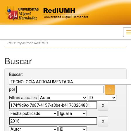
Skip
UMH: Repositorio RediUMH
navigation
Buscar
Buscar:
por
Filtros actuales: