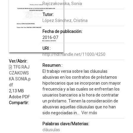
Rajczakowska, Sonia
Tutor:
López Sánchez, Cristina
Fecha de publicación:
2016-07
URI :
http://hdl.handle.net/11000/4250
Ver/Abrir:
Resumen :
TFG RAJ
El trabajo versa sobre las cláusulas
CZAKOWS
abusivas en los contratos de préstamos
KA SONIA.p
hipotecarios que se incorporan con mayor
df
frecuencia y a las cuales se enfrentan los
2,13 MB
usuarios bancarios a lo hora de contratar
Adobe PDF
un préstamo. Tienen la consideración de
Compartir:
abusivas aquellas cláusulas que no han
sido negociadas in...
Ver más
Palabras clave/Materias:
cláusulas