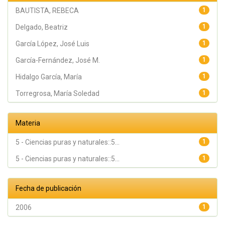
BAUTISTA, REBECA
1
Delgado, Beatriz
1
García López, José Luis
1
García-Fernández, José M.
1
Hidalgo García, María
1
Torregrosa, María Soledad
1
Materia
5 - Ciencias puras y naturales::5...
1
5 - Ciencias puras y naturales::5...
1
Fecha de publicación
2006
1