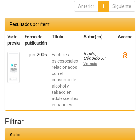
Anterior
1
Siguiente
Resultados por ítem:
Vista
Fecha de
Título
Autor(es)
Acceso
previa
publicación
Inglés,
jun-2006
Factores
Cándido J.;
psicosociales
Delgado,
Ver más
Beatriz;
relacionados
BAUTISTA,
con el
REBECA;
consumo de
Torregrosa,
María Soledad;
alcohol y
Espada, José
tabaco en
Pedro; García-
Fernández,
adolescentes
José M.;
españoles
Hidalgo
García, María;
García López,
Filtrar
José Luis
Autor