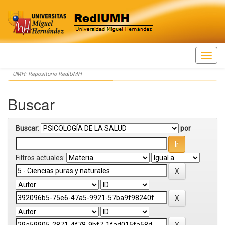
Skip
UMH: Repositorio RediUMH
navigation
Buscar
Buscar:
por
Filtros actuales: