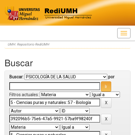
Skip
UMH: Repositorio RediUMH
navigation
Buscar
Buscar:
por
Filtros actuales: