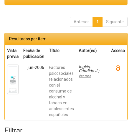
Anterior
1
Siguiente
Resultados por ítem:
Vista
Fecha de
Título
Autor(es)
Acceso
previa
publicación
Inglés,
jun-2006
Factores
Cándido J.;
psicosociales
Delgado,
Ver más
Beatriz;
relacionados
BAUTISTA,
con el
REBECA;
consumo de
Torregrosa,
María Soledad;
alcohol y
Espada, José
tabaco en
Pedro; García-
Fernández,
adolescentes
José M.;
españoles
Hidalgo
García, María;
García López,
Filtrar
José Luis