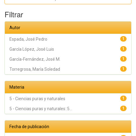
Hidalgo
García, María;
García López,
Filtrar
José Luis
Autor
Espada, José Pedro
1
García López, José Luis
1
García-Fernández, José M.
1
Torregrosa, María Soledad
1
Materia
5 - Ciencias puras y naturales
1
5 - Ciencias puras y naturales::5...
1
Fecha de publicación