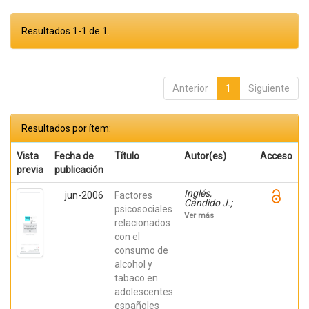
Resultados 1-1 de 1.
Anterior
1
Siguiente
Resultados por ítem:
Vista
Fecha de
Título
Autor(es)
Acceso
previa
publicación
Inglés,
jun-2006
Factores
Cándido J.;
psicosociales
Delgado,
Ver más
Beatriz;
relacionados
BAUTISTA,
con el
REBECA;
consumo de
Torregrosa,
María Soledad;
alcohol y
Espada, José
tabaco en
Pedro; García-
Fernández,
adolescentes
José M.;
españoles