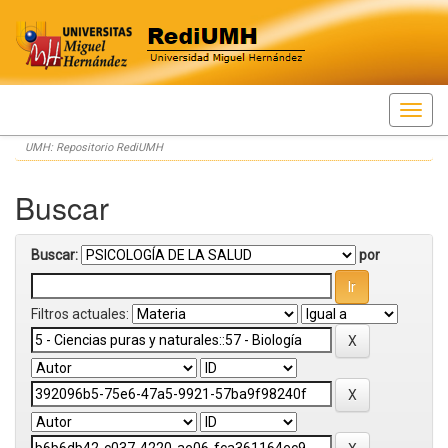
Skip
UMH: Repositorio RediUMH
navigation
Buscar
Buscar:
por
Filtros actuales: