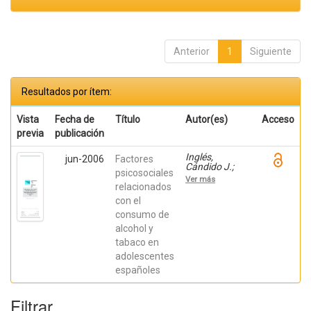
Anterior
1
Siguiente
Resultados por ítem:
Vista
Fecha de
Título
Autor(es)
Acceso
previa
publicación
Inglés,
jun-2006
Factores
Cándido J.;
psicosociales
Delgado,
Ver más
Beatriz;
relacionados
BAUTISTA,
con el
REBECA;
consumo de
Torregrosa,
María Soledad;
alcohol y
Espada, José
tabaco en
Pedro; García-
Fernández,
adolescentes
José M.;
españoles
Hidalgo
García, María;
García López,
Filtrar
José Luis