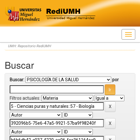
Skip
UMH: Repositorio RediUMH
navigation
Buscar
Buscar:
por
Filtros actuales: