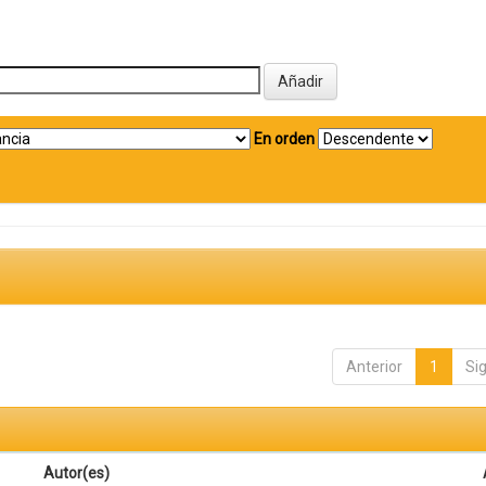
En orden
Anterior
1
Si
Autor(es)