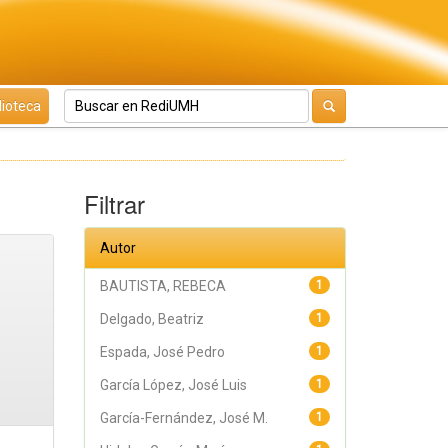
lioteca
Filtrar
Autor
BAUTISTA, REBECA
1
Delgado, Beatriz
1
Espada, José Pedro
1
García López, José Luis
1
García-Fernández, José M.
1