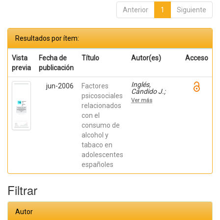
Anterior
1
Siguiente
Resultados por ítem:
Vista
Fecha de
Título
Autor(es)
Acceso
previa
publicación
Inglés,
jun-2006
Factores
Cándido J.;
psicosociales
Delgado,
Ver más
Beatriz;
relacionados
BAUTISTA,
con el
REBECA;
consumo de
Torregrosa,
María Soledad;
alcohol y
Espada, José
tabaco en
Pedro; García-
Fernández,
adolescentes
José M.;
españoles
Hidalgo
García, María;
García López,
Filtrar
José Luis
Autor