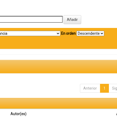
En orden
Anterior
1
Si
Autor(es)