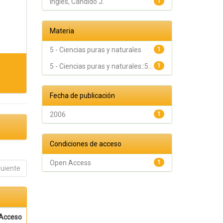
Inglés, Cándido J.
1
Materia
5 - Ciencias puras y naturales
1
5 - Ciencias puras y naturales::5...
1
Fecha de publicación
2006
1
Condiciones de acceso
Open Access
1
guiente
Acceso