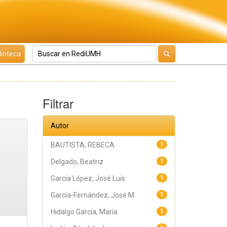
lioteca
Filtrar
Autor
BAUTISTA, REBECA
1
Delgado, Beatriz
1
García López, José Luis
1
García-Fernández, José M.
1
Hidalgo García, María
1