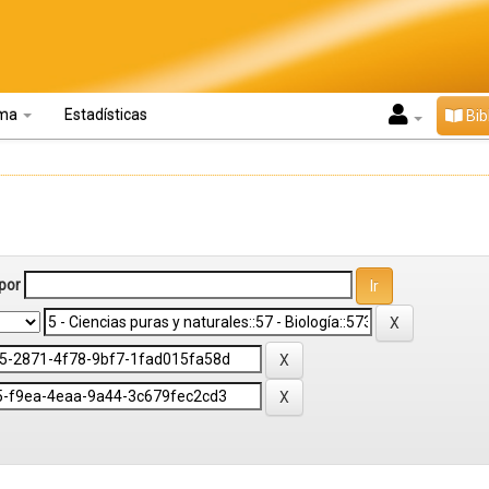
oma
Estadísticas
Bib
por