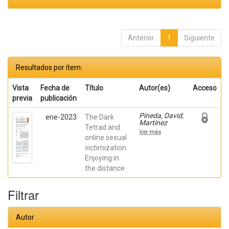
Anterior
1
Siguiente
Resultados por ítem:
Vista
Fecha de
Título
Autor(es)
Acceso
previa
publicación
Pineda, David;
ene-2023
The Dark
Martínez
Tetrad and
Martínez, Ana;
Ver más
Galán,
online sexual
Manuel; Rico
victimization:
Bordera, Pilar;
Enjoying in
Piqueras,
Jose A
the distance
Filtrar
Autor