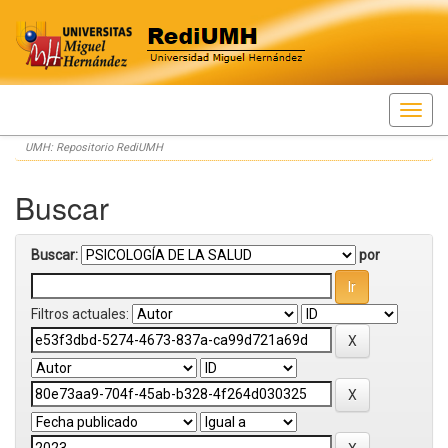
Skip
UMH: Repositorio RediUMH
navigation
Buscar
Buscar:
por
Filtros actuales: