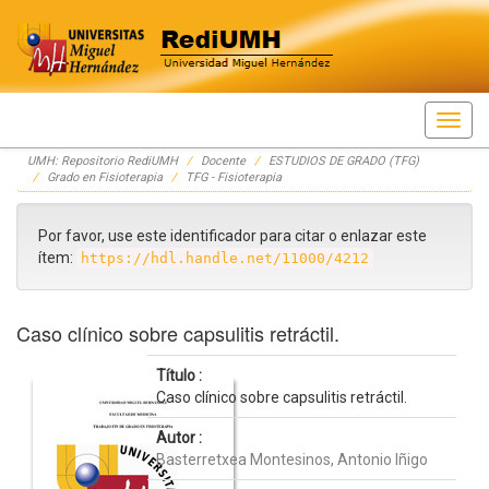
Skip
UMH: Repositorio RediUMH
Docente
ESTUDIOS DE GRADO (TFG)
navigation
Grado en Fisioterapia
TFG - Fisioterapia
Por favor, use este identificador para citar o enlazar este
ítem:
https://hdl.handle.net/11000/4212
Caso clínico sobre capsulitis retráctil.
Título :
Caso clínico sobre capsulitis retráctil.
Autor :
Basterretxea Montesinos, Antonio Iñigo