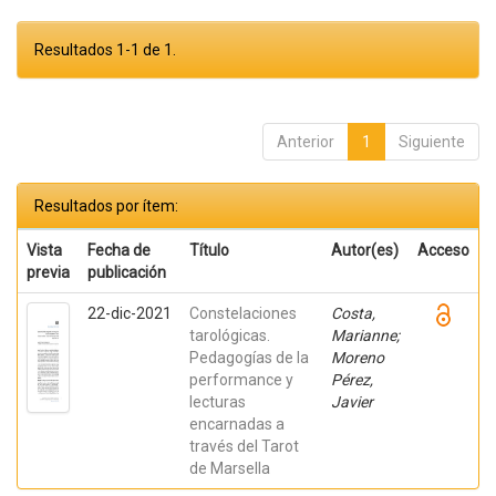
Resultados 1-1 de 1.
Anterior
1
Siguiente
Resultados por ítem:
Vista
Fecha de
Título
Autor(es)
Acceso
previa
publicación
22-dic-2021
Constelaciones
Costa,
tarológicas.
Marianne;
Pedagogías de la
Moreno
performance y
Pérez,
lecturas
Javier
encarnadas a
través del Tarot
de Marsella