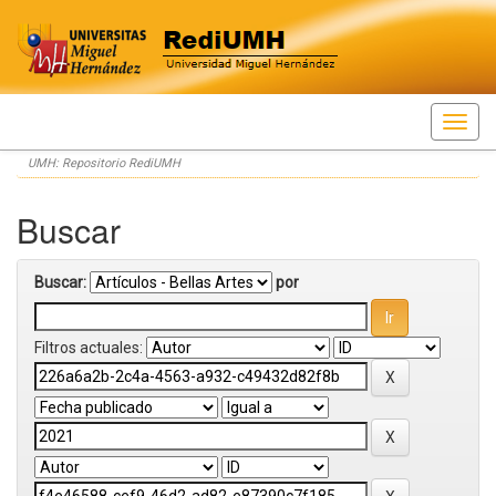
Skip
UMH: Repositorio RediUMH
navigation
Buscar
Buscar:
por
Filtros actuales: