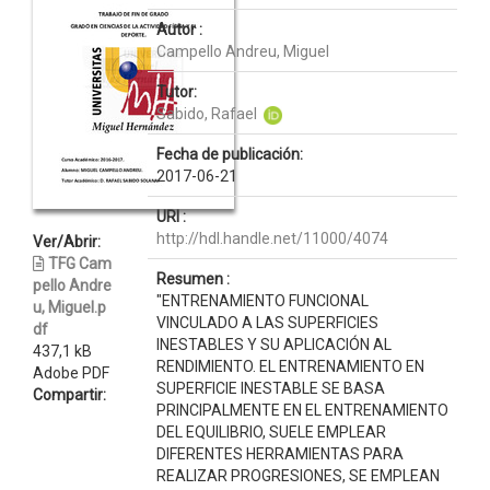
Autor :
Campello Andreu, Miguel
Tutor:
Sabido, Rafael
Fecha de publicación:
2017-06-21
URI :
http://hdl.handle.net/11000/4074
Ver/Abrir:
TFG Cam
Resumen :
pello Andre
"ENTRENAMIENTO FUNCIONAL
u, Miguel.p
VINCULADO A LAS SUPERFICIES
df
INESTABLES Y SU APLICACIÓN AL
437,1 kB
RENDIMIENTO. EL ENTRENAMIENTO EN
Adobe PDF
SUPERFICIE INESTABLE SE BASA
Compartir:
PRINCIPALMENTE EN EL ENTRENAMIENTO
DEL EQUILIBRIO, SUELE EMPLEAR
DIFERENTES HERRAMIENTAS PARA
REALIZAR PROGRESIONES, SE EMPLEAN