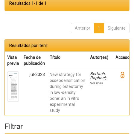
Resultados 1-1 de 1.
Anterior
1
Siguiente
Resultados por ítem:
Vista
Fecha de
Título
Autor(es)
Acceso
previa
publicación
Bettach,
jul-2023
New strategy for
Raphael;
osseodensification
Boukhris,
Ver más
Gilles; De
during osteotomy
Aza,
in low-density
Piedad ; da
bone: an in vitro
Costa,
Eleani
experimental
Maria;
study
SCARANO,
Antonio;
Oliveira
Filtrar
Fernandes,
Gustavo
Vicentis;